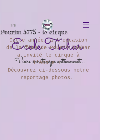
B"H
Pourim 5775 - le cirque
Ecole Tsohar
Cette année, à l'occasion 
de la fête de Pourim Tsohar 
a invité le cirque à 
Vivre son temps autrement...
l'école !  
Découvrez ci-dessous notre 
reportage photos.  