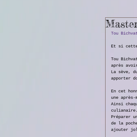
Master
Tou Bichva
Et si cett
Tou Bichva
après avoi
La sève, d
apporter d
En cet hon
une après-
Ainsi chaq
culianaire
Préparer u
de la poch
ajouter jo