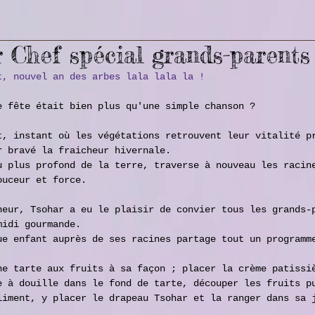
 Chef spécial grands-parents
t, nouvel an des arbes lala lala la ! 
e fête était bien plus qu'une simple chanson ? 
t, instant où les végétations retrouvent leur vitalité p
r bravé la fraicheur hivernale.
u plus profond de la terre, traverse à nouveau les racin
ouceur et force. 
neur, Tsohar a eu le plaisir de convier tous les grands-
midi gourmande.  
ue enfant auprès de ses racines partage tout un programm
.
ne tarte aux fruits à sa façon ; placer la crème patissi
e à douille dans le fond de tarte, découper les fruits p
liment, y placer le drapeau Tsohar et la ranger dans sa 