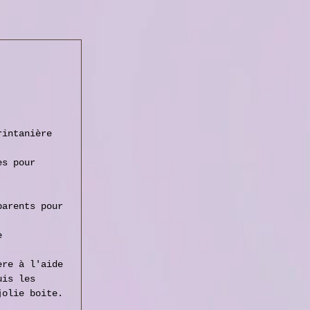
rintanière 
es pour 
parents pour 
e 
ère à l'aide 
uis les 
jolie boite.