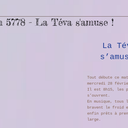
 5778 - La Téva s'amuse !
La Té
s’amu
Tout débute ce ma
mercredi 28 févri
Il est 8h15, les 
s’ouvrent.
En musique, tous 
bravent le froid 
enfin prêts à pre
large. 