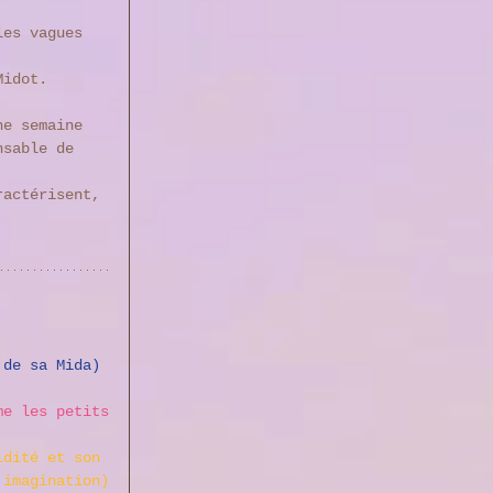
les vagues 
Midot. 
ne semaine 
nsable de 
ractérisent, 
 de sa Mida) 
me les petits
idité et son 
imagination)