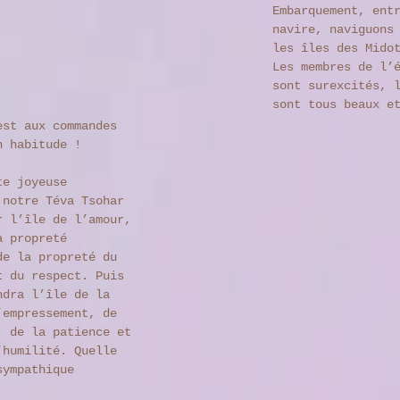
Embarquement, ent
navire, naviguons
les îles des Mido
Les membres de l’
sont surexcités, 
sont tous beaux e
est aux commandes 
n habitude ! 
te joyeuse 
 notre Téva Tsohar 
r l’île de l’amour, 
a propreté 
de la propreté du 
t du respect. Puis 
ndra l’île de la 
’empressement, de 
, de la patience et 
’humilité. Quelle 
sympathique 
!