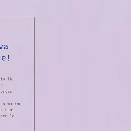
va 
se!
tin là, 
er. 
portes 
les marins 
et sont 
ndre le 