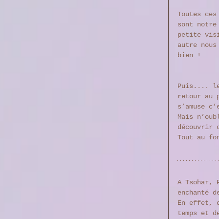
Toutes ces
sont notre
petite vis
autre nous
bien ! 
Puis.... l
retour au 
s’amuse c’
Mais n’oub
découvrir 
Tout au fo
A Tsohar, 
enchanté d
En effet, 
temps et d