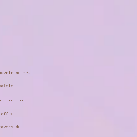
ouvrir ou re-
matelot!
’effet 
ravers du 