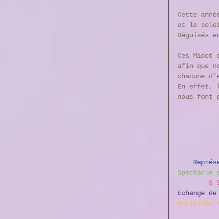
Cette anné
et le sole
Déguisés e
Ces Midot 
afin que n
chacune d’
En effet, 
nous font 
Représ
Spectacle 
3 
Echange de
Activités 