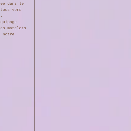
rée dans le 
 tous vers 
t. 
équipage 
les matelots 
t notre 