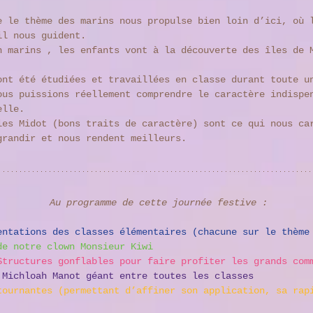
e le thème des marins nous propulse bien loin d’ici, où 
il nous guident. 
n marins , les enfants vont à la découverte des îles de 
ont été étudiées et travaillées en classe durant toute u
ous puissions réellement comprendre le caractère indispe
elle. 
les Midot (bons traits de caractère) sont ce qui nous ca
grandir et nous rendent meilleurs. 
Au programme de cette journée festive : 
entations des classes élémentaires (chacune sur le thème
de notre clown Monsieur Kiwi
Structures gonflables pour faire profiter les grands com
 Michloah Manot géant entre toutes les classes 
tournantes (permettant d’affiner son application, sa rap