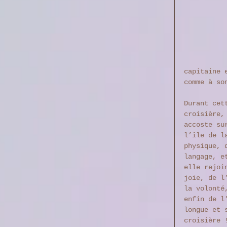
capitaine 
comme à so
Durant cet
croisière,
accoste su
l’île de l
physique, 
langage, e
elle rejoi
joie, de l
la volonté
enfin de l
longue et 
croisière 