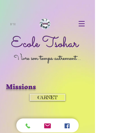
B"H
Ecole Tsohar
Vivre son temps autrement...
Missions
CARNET